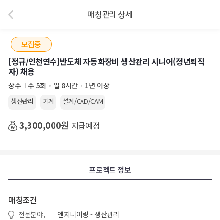
매칭관리 상세
모집중
[정규/인천연수]반도체 자동화장비 생산관리 시니어(정년퇴직
자) 채용
상주
주 5회
일 8시간
1년 이상
생산관리
기계
설계/CAD/CAM
3,300,000
원
지급예정
프로젝트 정보
매칭조건
전문분야,
엔지니어링 - 생산관리